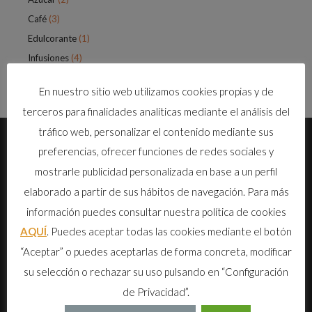
Café
(3)
Edulcorante
(1)
Infusiones
(4)
En nuestro sitio web utilizamos cookies propias y de
terceros para finalidades analíticas mediante el análisis del
tráfico web, personalizar el contenido mediante sus
preferencias, ofrecer funciones de redes sociales y
mostrarle publicidad personalizada en base a un perfil
elaborado a partir de sus hábitos de navegación. Para más
información puedes consultar nuestra política de cookies
AQUÍ
. Puedes aceptar todas las cookies mediante el botón
Cafetales de La Aldea es una empresa canaria que garantiza la
“Aceptar” o puedes aceptarlas de forma concreta, modificar
mejor selección del producto fresco, tueste y calidad en el proceso
productivo.
su selección o rechazar su uso pulsando en “Configuración
de Privacidad”.
DONDE ESTAMOS