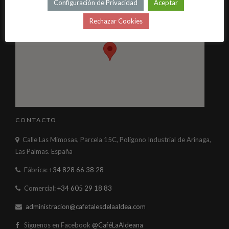
Configuración de Privacidad
Aceptar
Rechazar Cookies
CONTACTO
Calle Las Mimosas, Parcela 15C, Polígono Industrial de Arinaga,
Las Palmas. España
Fábrica:
+34 828 66 38 28
Comercial:
+34 605 29 18 83
administracion@cafetalesdelaaldea.com
Síguenos en Facebook
@CaféLaAldeana