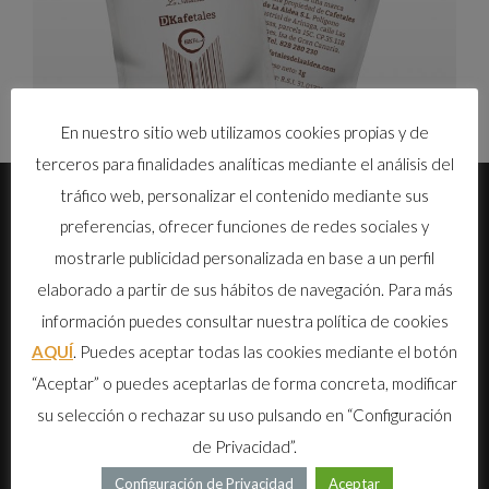
En nuestro sitio web utilizamos cookies propias y de
terceros para finalidades analíticas mediante el análisis del
tráfico web, personalizar el contenido mediante sus
preferencias, ofrecer funciones de redes sociales y
mostrarle publicidad personalizada en base a un perfil
elaborado a partir de sus hábitos de navegación. Para más
información puedes consultar nuestra política de cookies
Cafetales de La Aldea es una empresa canaria que garantiza la
AQUÍ
. Puedes aceptar todas las cookies mediante el botón
mejor selección del producto fresco, tueste y calidad en el proceso
“Aceptar” o puedes aceptarlas de forma concreta, modificar
productivo.
su selección o rechazar su uso pulsando en “Configuración
de Privacidad”.
DONDE ESTAMOS
Configuración de Privacidad
Aceptar