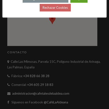
Rechazar Cookies
CONTACTO
Calle Las Mimosas, Parcela 15C, Polígono Industrial de Arinaga,
Las Palmas. España
Fábrica:
+34 828 66 38 28
Comercial:
+34 605 29 18 83
administracion@cafetalesdelaaldea.com
Síguenos en Facebook
@CaféLaAldeana