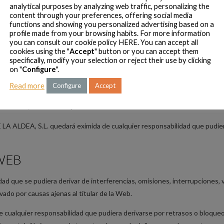
analytical purposes by analyzing web traffic, personalizing the
rmáticos del titular de la Web o de terceros.
content through your preferences, offering social media
functions and showing you personalized advertising based on a
idencialidad de cualesquiera identificadores y/o contraseñas que le sea
profile made from your browsing habits. For more information
ir su acceso a personas ajenas.
you can consult our cookie policy
HERE
. You can accept all
cookies using the "
Accept
" button or you can accept them
specifically, modify your selection or reject their use by clicking
os servicios por cualquier tercero ilegítimo que emplee a tal efecto una co
on "
Configure
".
Read more
Configure
Accept
car de forma inmediata a los gestores de la Web, cualquier hecho que permi
os mismos, con el fin de proceder a su inmediata cancelación.
 ALDEA, S.L. quedará eximida de cualquier responsabilidad que pudiera 
WEB
 que se pudiera derivar de interferencias, omisiones, interrupciones, v
ado por causas ajenas al titular de la Web.
ualquier responsabilidad que pudiera derivarse por retrasos o bloqueo