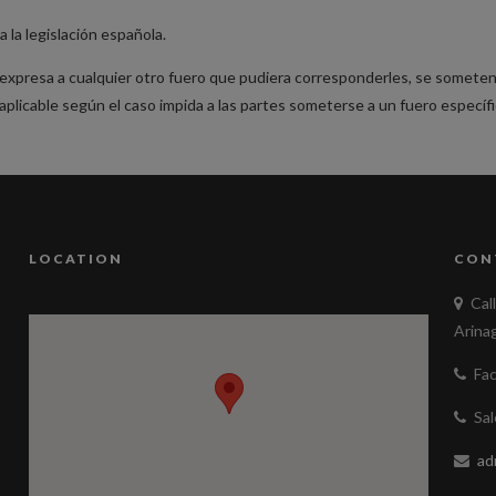
 la legislación española.
xpresa a cualquier otro fuero que pudiera corresponderles, se someten 
aplicable según el caso impida a las partes someterse a un fuero específi
LOCATION
CON
Cal
Arina
Fa
Sa
ad