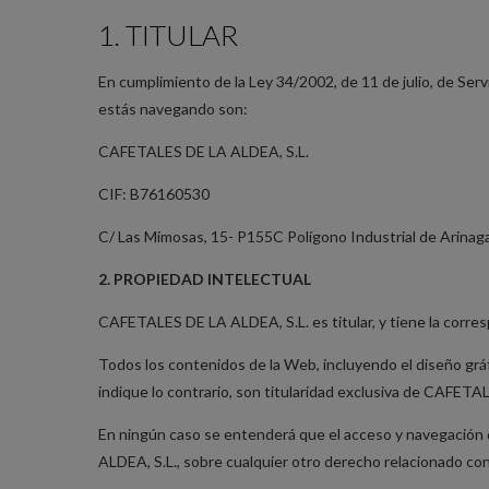
1. TITULAR
En cumplimiento de la Ley 34/2002, de 11 de julio, de Servi
estás navegando son:
CAFETALES DE LA ALDEA, S.L.
CIF: B76160530
C/ Las Mimosas, 15- P155C Polígono Industrial de Arinag
2. PROPIEDAD INTELECTUAL
CAFETALES DE LA ALDEA, S.L. es titular, y tiene la corres
Todos los contenidos de la Web, incluyendo el diseño gráf
indique lo contrario, son titularidad exclusiva de CAFETA
En ningún caso se entenderá que el acceso y navegación d
ALDEA, S.L., sobre cualquier otro derecho relacionado con