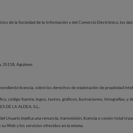
cios de la Sociedad de la Información y del Comercio Electrónico, los dato
a, 35118, Agüimes
pondiente licencia, sobre los derechos de explotación de propiedad intele
ico, código fuente, logos, textos, gráficos, ilustraciones, fotografías,
LES DE LA ALDEA, S.L..
el Usuario implica una renuncia, transmisión, licencia o cesión total ni
 su Web y los servicios ofrecidos en la misma.