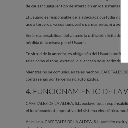
de causar cualquier tipo de alteración en los sistemas info
El Usuario es responsable de la adecuada custodia y conf
uso a terceros, ya sea temporal o permanente, ni a permit
Será responsabilidad del Usuario la utilización ilícita de l
pérdida de la misma por el Usuario.
En virtud de lo anterior, es obligación del Usuario notifi
tales como el robo, extravío, o el acceso no autorizado a l
Mientras no se comuniquen tales hechos, CAFETALES DE LA
contraseñas por terceros no autorizados.
4. FUNCIONAMIENTO DE LA 
CAFETALES DE LA ALDEA, S.L. excluye toda responsabilidad
el funcionamiento operativo del sistema electrónico, motiv
Asimismo, CAFETALES DE LA ALDEA, S.L. también excluye c