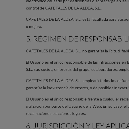
electrónico causado por deficiencias o sobrecarga en las 
control de CAFETALES DE LA ALDEA, S.L..
CAFETALES DE LA ALDEA, S.L. está facultada para suspend
o mejora.
5. RÉGIMEN DE RESPONSABI
CAFETALES DE LA ALDEA, S.L. no garantiza la licitud, fiabil
El Usuario es el único responsable de las infracciones en
S.L., sus socios, empresas del grupo, colaboradores, empl
CAFETALES DE LA ALDEA, S.L. empleará todos los esfuerzos 
garantiza la inexistencia de errores, o de posibles inexa
El Usuario es el único responsable frente a cualquier recla
utilización por parte del Usuario de la Web. En su caso,
reclamaciones o acciones legales.
6. JURISDICCIÓN Y LEY APLIC