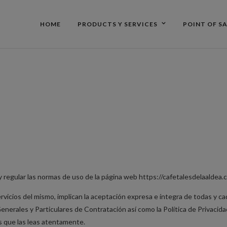
HOME
PRODUCTS Y SERVICES
POINT OF S
AVISO
LEGAL
regular las normas de uso de la página web https://cafetalesdelaaldea.c
 servicios del mismo, implican la aceptación expresa e íntegra de todas 
enerales y Particulares de Contratación así como la Política de Privacidad
s que las leas atentamente.