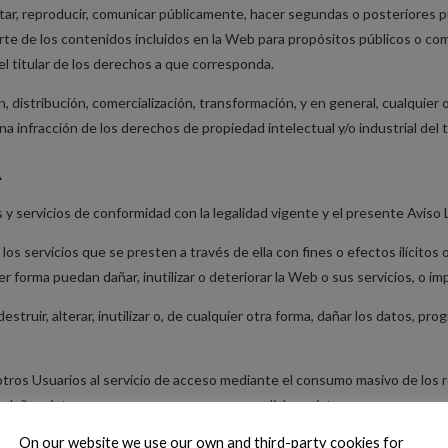
lotar, reproducir, comunicar públicamente, hacer segundas o posteriores pu
 parte de los contenidos incluidos en la Web para propósitos públicos o co
l titular de los derechos a que corresponda.
 distribución, comercialización, transformación, y en general, cualquier
infracción de los derechos de propiedad intelectual y/o industrial del ti
A
 y servicios de conformidad con la legalidad vigente y el presente Aviso 
 los servicios que se presten a través de ella con fines o efectos ilícitos
r forma puedan dañar, inutilizar o deteriorar la Web o sus servicios, o i
ruir, alterar, inutilizar o, de cualquier otra forma, dañar los datos, 
ros Usuarios al servicio de acceso mediante el consumo masivo de los rec
ue dañen, interrumpan o generen errores en dichos sistemas.
On our website we use our own and third-party cookies for
, macros, applets, controles ActiveX o cualquier otro dispositivo lógic