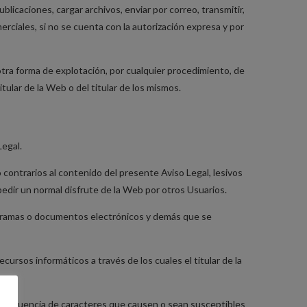
blicaciones, cargar archivos, enviar por correo, transmitir,
merciales, si no se cuenta con la autorización expresa y por
 otra forma de explotación, por cualquier procedimiento, de
tular de la Web o del titular de los mismos.
Legal.
 o contrarios al contenido del presente Aviso Legal, lesivos
mpedir un normal disfrute de la Web por otros Usuarios.
programas o documentos electrónicos y demás que se
ursos informáticos a través de los cuales el titular de la
o o secuencia de caracteres que causen o sean susceptibles