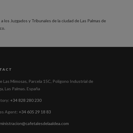
a los Juzgados y Tribunales de la ciudad de Las Palmas de
co.
TACT
le Las Mimosas, Parcela 15C, Polígono Industrial de
ga, Las Palmas. España
ctory:
+34 828 280 230
les Agent:
+34 605 29 18 83
ministracion@cafetalesdelaaldea.com