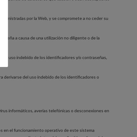
n suministradas por la Web, y se compromete a no ceder su
ntraseña a causa de una utilización no diligente o de la
ta el uso indebido de los identificadores y/o contraseñas,
derivarse del uso indebido de los identificadores o
irus informáticos, averías telefónicas o desconexiones en
s en el funcionamiento operativo de este sistema