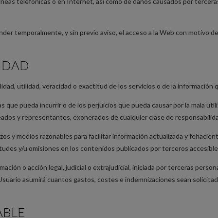
líneas telefónicas o en Internet, así como de daños causados por tercera
er temporalmente, y sin previo aviso, el acceso a la Web con motivo de
LIDAD
idad, utilidad, veracidad o exactitud de los servicios o de la información
 las que pueda incurrir o de los perjuicios que pueda causar por la mal
eados y representantes, exonerados de cualquier clase de responsabilidad
y medios razonables para facilitar información actualizada y fehaciente
ctitudes y/u omisiones en los contenidos publicados por terceros accesibl
mación o acción legal, judicial o extrajudicial, iniciada por terceras perso
 el Usuario asumirá cuantos gastos, costes e indemnizaciones sean solici
ABLE