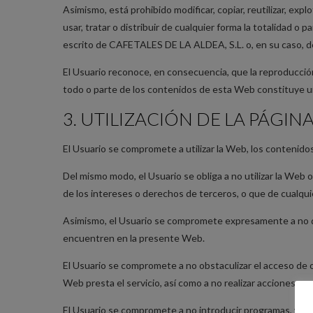
Asimismo, está prohibido modificar, copiar, reutilizar, exp
usar, tratar o distribuir de cualquier forma la totalidad o
escrito de CAFETALES DE LA ALDEA, S.L. o, en su caso, de
El Usuario reconoce, en consecuencia, que la reproducción,
todo o parte de los contenidos de esta Web constituye una 
3. UTILIZACIÓN DE LA PÁGIN
El Usuario se compromete a utilizar la Web, los contenidos
Del mismo modo, el Usuario se obliga a no utilizar la Web o
de los intereses o derechos de terceros, o que de cualquie
Asimismo, el Usuario se compromete expresamente a no dest
encuentren en la presente Web.
El Usuario se compromete a no obstaculizar el acceso de ot
Web presta el servicio, así como a no realizar acciones q
El Usuario se compromete a no introducir programas, virus