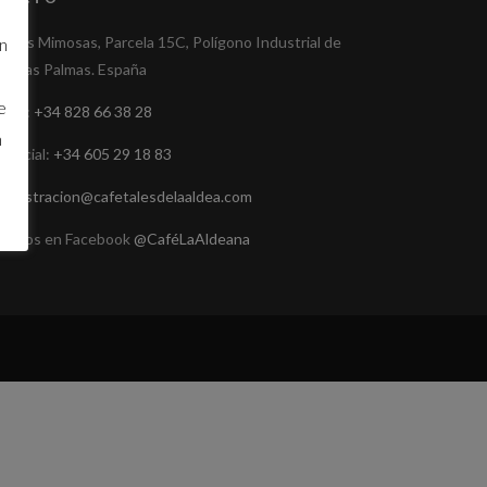
le Las Mimosas, Parcela 15C, Polígono Industrial de
n
ga, Las Palmas. España
e
rica:
+34 828 66 38 28
n
mercial:
+34 605 29 18 83
ministracion@cafetalesdelaaldea.com
uenos en Facebook
@CaféLaAldeana