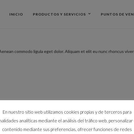
INICIO
PRODUCTOS Y SERVICIOS
PUNTOS DE VE
 Aenean commodo ligula eget dolor. Aliquam et elit eu nunc rhoncus viver
En nuestro sitio web utilizamos cookies propias y de terceros para
inalidades analíticas mediante el análisis del tráfico web, personalizar 
contenido mediante sus preferencias, ofrecer funciones de redes
DONDE ESTAMOS
CON