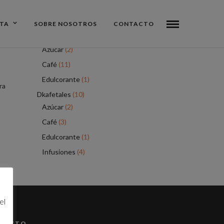
NTA
SOBRE NOSOTROS
CONTACTO
PRODUCTOS
Café La Aldeana
(14)
Azúcar
(2)
Café
(11)
Edulcorante
(1)
ra
Dkafetales
(10)
Azúcar
(2)
Café
(3)
Edulcorante
(1)
Infusiones
(4)
el
TACTO