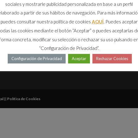
sociales y mostrarle publicidad personalizada en base a un perfil
Cal
elaborado a partir de sus hábitos de navegación. Para más informació
Arina
puedes consultar nuestra política de cookies
AQUÍ
. Puedes aceptar
todas las cookies mediante el botón “Aceptar” o puedes aceptarlas d
Fáb
forma concreta, modificar su selección o rechazar su uso pulsando e
Co
“Configuración de Privacidad”.
ad
Configuración de Privacidad
Aceptar
Rechazar Cookies
Síg
al
||
Política de Cookies