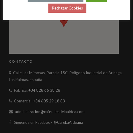
Rechazar Cookies
CONTACTO
Calle Las Mimosas, Parcela 15C, Polígono Industrial de Arinaga,
Las Palmas. España
Fábrica:
+34 828 66 38 28
Comercial:
+34 605 29 18 83
administracion@cafetalesdelaaldea.com
Síguenos en Facebook
@CaféLaAldeana